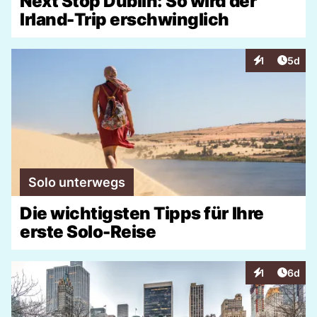
Next Stop Dublin: So wird der
Irland-Trip erschwinglich
Artike
1
5d
Interaktionen
Solo unterwegs
Die wichtigsten Tipps für Ihre
erste Solo-Reise
Artike
1
6d
Interaktionen