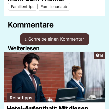
Familientrips
Familienurlaub
Kommentare
Schreibe einen Kommentar
Weiterlesen
Artike
1d
Reisetipps
Hotel-Aufenthalt: Mit diesen