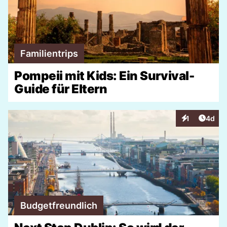
Familientrips
Pompeii mit Kids: Ein Survival-
Guide für Eltern
Artike
1
4d
Interaktionen
Budgetfreundlich