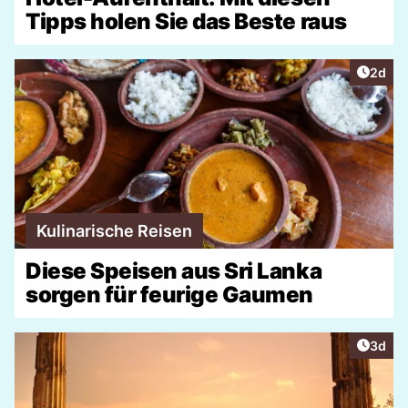
Tipps holen Sie das Beste raus
Artike
2d
Kulinarische Reisen
Diese Speisen aus Sri Lanka
sorgen für feurige Gaumen
Artike
3d