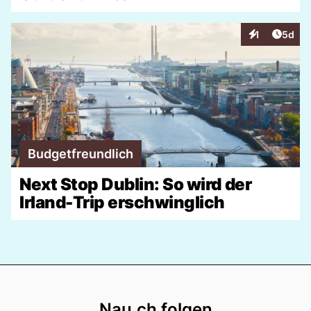
Artike
1
5d
Interaktionen
Budgetfreundlich
Next Stop Dublin: So wird der
Irland-Trip erschwinglich
Footer
Nau.ch folgen