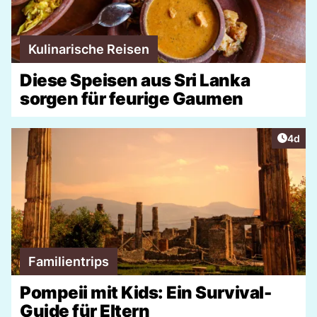
Kulinarische Reisen
Diese Speisen aus Sri Lanka
sorgen für feurige Gaumen
Artike
4d
Familientrips
Pompeii mit Kids: Ein Survival-
Guide für Eltern