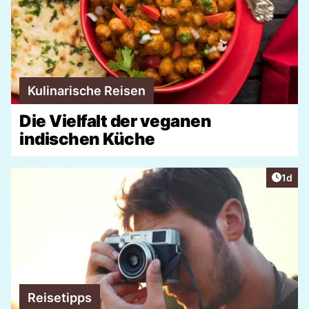
Kulinarische Reisen
Die Vielfalt der veganen
indischen Küche
Artike
1d
Reisetipps