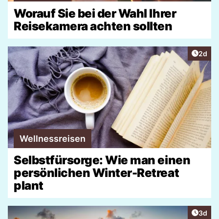
Worauf Sie bei der Wahl Ihrer
Reisekamera achten sollten
Artike
2d
Wellnessreisen
Selbstfürsorge: Wie man einen
persönlichen Winter-Retreat
plant
Artike
3d