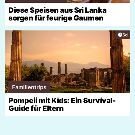
Diese Speisen aus Sri Lanka
sorgen für feurige Gaumen
Artike
5d
Familientrips
Pompeii mit Kids: Ein Survival-
Guide für Eltern