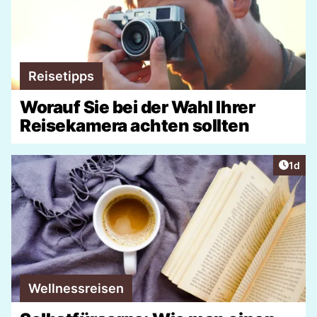
Reisetipps
Worauf Sie bei der Wahl Ihrer
Reisekamera achten sollten
Artike
1d
Wellnessreisen