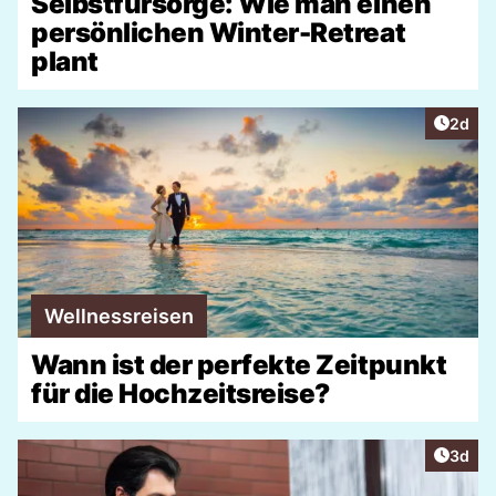
Selbstfürsorge: Wie man einen
persönlichen Winter-Retreat
plant
Artike
2d
Wellnessreisen
Wann ist der perfekte Zeitpunkt
für die Hochzeitsreise?
Artike
3d