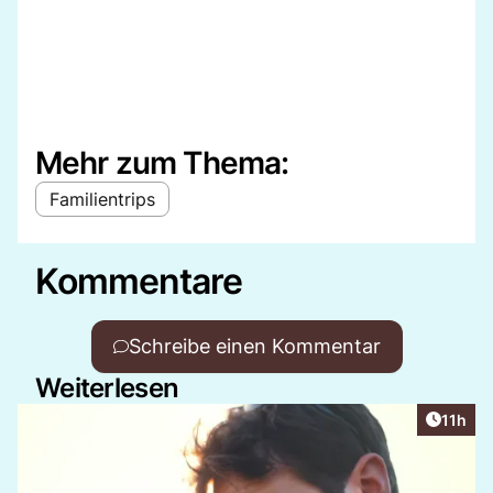
Mehr zum Thema:
Familientrips
Kommentare
Schreibe einen Kommentar
Weiterlesen
Artikel
11h