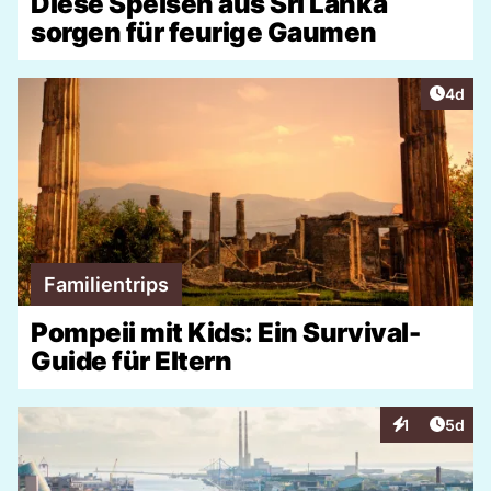
Diese Speisen aus Sri Lanka
sorgen für feurige Gaumen
Artike
4d
Familientrips
Pompeii mit Kids: Ein Survival-
Guide für Eltern
Artike
1
5d
Interaktionen