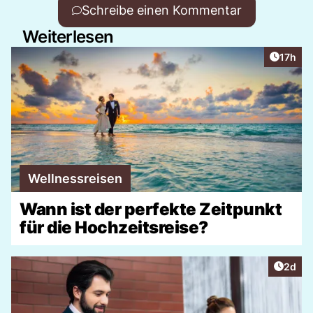
Schreibe einen Kommentar
Weiterlesen
Artikel
17h
Wellnessreisen
Wann ist der perfekte Zeitpunkt
für die Hochzeitsreise?
Artike
2d