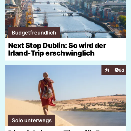
Budgetfreundlich
Next Stop Dublin: So wird der
Irland-Trip erschwinglich
Artike
1
6d
Interaktionen
Solo unterwegs