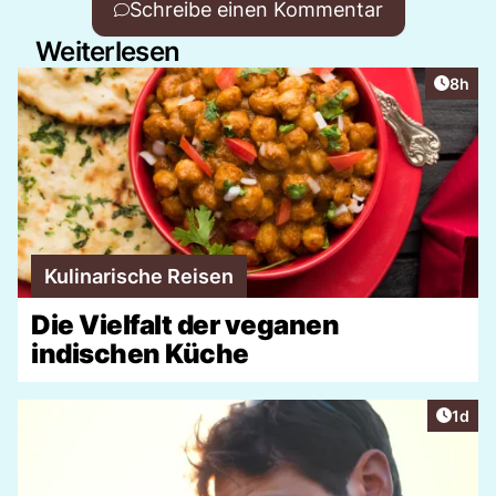
Schreibe einen Kommentar
Weiterlesen
Artike
8h
Kulinarische Reisen
Die Vielfalt der veganen
indischen Küche
Artike
1d