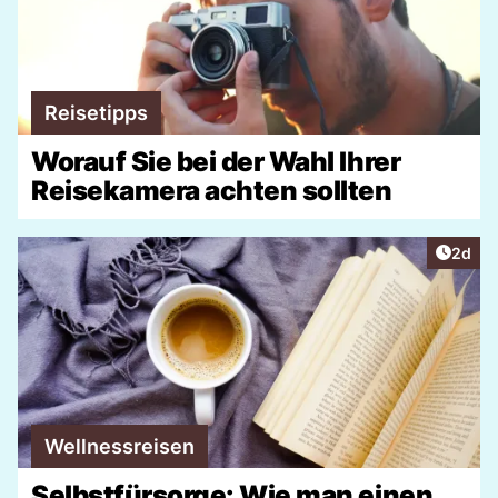
Reisetipps
Worauf Sie bei der Wahl Ihrer
Reisekamera achten sollten
Artike
2d
Wellnessreisen
Selbstfürsorge: Wie man einen