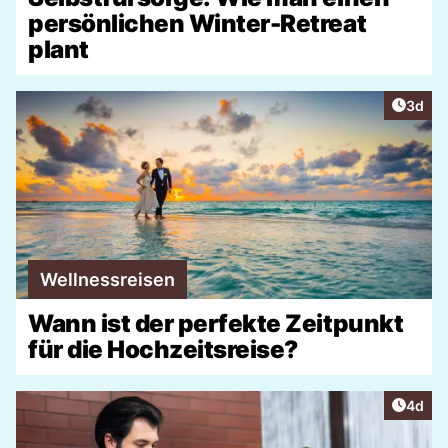
persönlichen Winter-Retreat
plant
Artike
3d
Wellnessreisen
Wann ist der perfekte Zeitpunkt
für die Hochzeitsreise?
Artike
4d