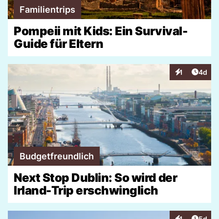
Familientrips
Pompeii mit Kids: Ein Survival-
Guide für Eltern
Artike
1
4d
Interaktionen
Budgetfreundlich
Next Stop Dublin: So wird der
Irland-Trip erschwinglich
Artike
1
5d