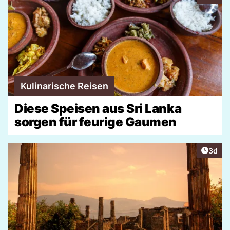
Kulinarische Reisen
Diese Speisen aus Sri Lanka
sorgen für feurige Gaumen
Artike
3d