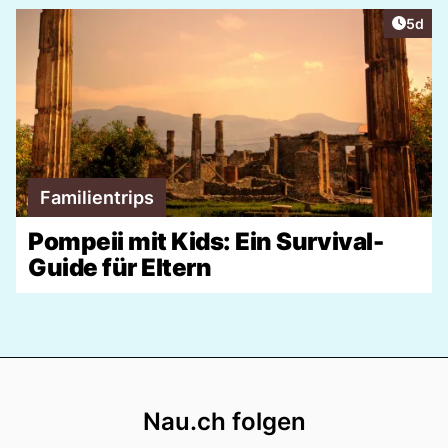
Artike
5d
Familientrips
Pompeii mit Kids: Ein Survival-
Guide für Eltern
Footer
Nau.ch folgen