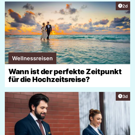
Artike
2d
Wellnessreisen
Wann ist der perfekte Zeitpunkt
für die Hochzeitsreise?
Artike
3d