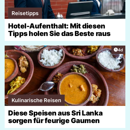
Reisetipps
Hotel-Aufenthalt: Mit diesen
Tipps holen Sie das Beste raus
Artike
4d
Kulinarische Reisen
Diese Speisen aus Sri Lanka
sorgen für feurige Gaumen