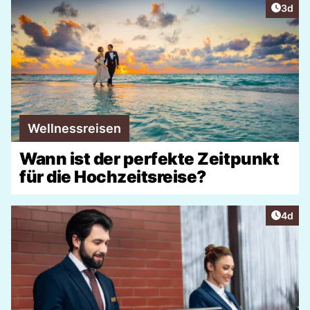
Artike
3d
Wellnessreisen
Wann ist der perfekte Zeitpunkt
für die Hochzeitsreise?
Artike
4d