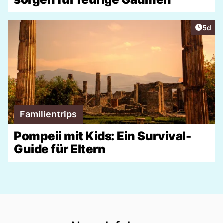
Artike
5d
Familientrips
Pompeii mit Kids: Ein Survival-
Guide für Eltern
Footer