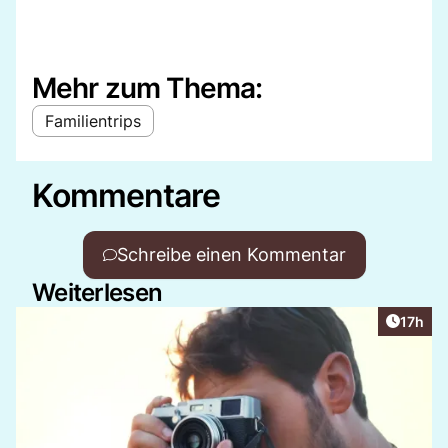
Mehr zum Thema:
Familientrips
Kommentare
Schreibe einen Kommentar
Weiterlesen
Artikel
17h