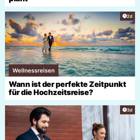
Artike
2d
Wellnessreisen
Wann ist der perfekte Zeitpunkt
für die Hochzeitsreise?
Artike
3d