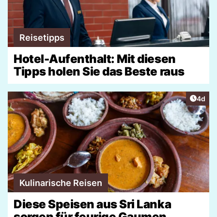
Reisetipps
Hotel-Aufenthalt: Mit diesen
Tipps holen Sie das Beste raus
Artike
4d
Kulinarische Reisen
Diese Speisen aus Sri Lanka
sorgen für feurige Gaumen