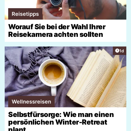
Reisetipps
Worauf Sie bei der Wahl Ihrer
Reisekamera achten sollten
Artike
1d
Wellnessreisen
Selbstfürsorge: Wie man einen
persönlichen Winter-Retreat
plant