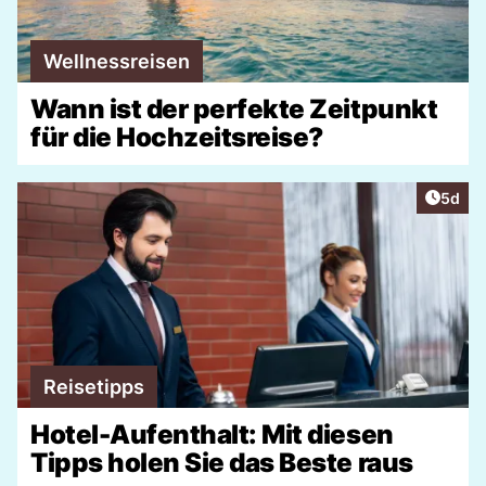
Wellnessreisen
Wann ist der perfekte Zeitpunkt
für die Hochzeitsreise?
Artike
5d
Reisetipps
Hotel-Aufenthalt: Mit diesen
Tipps holen Sie das Beste raus