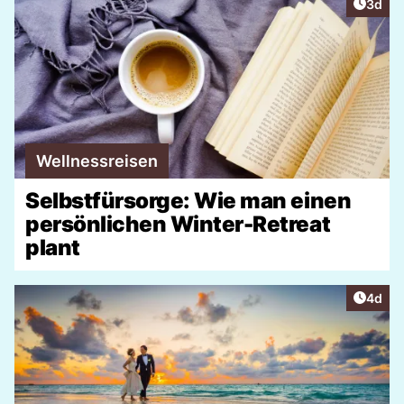
Artike
3d
Wellnessreisen
Selbstfürsorge: Wie man einen
persönlichen Winter-Retreat
plant
Artike
4d