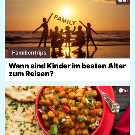
9h
Familientrips
Wann sind Kinder im besten Alter
zum Reisen?
Artike
1d