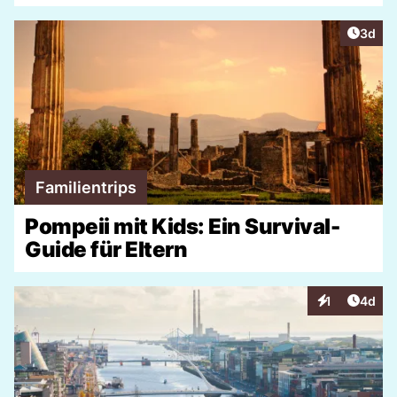
Artike
3d
Familientrips
Pompeii mit Kids: Ein Survival-
Guide für Eltern
Artike
1
4d
Interaktionen