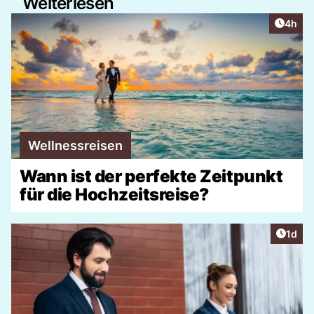
Weiterlesen
Artike
4h
Wellnessreisen
Wann ist der perfekte Zeitpunkt
für die Hochzeitsreise?
Artike
1d