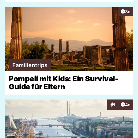
Artike
3d
Familientrips
Pompeii mit Kids: Ein Survival-
Guide für Eltern
Artike
1
4d
Interaktionen