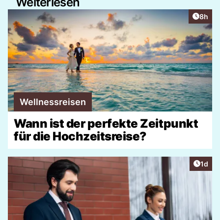
Weiterlesen
Artike
8h
Wellnessreisen
Wann ist der perfekte Zeitpunkt
für die Hochzeitsreise?
Artike
1d