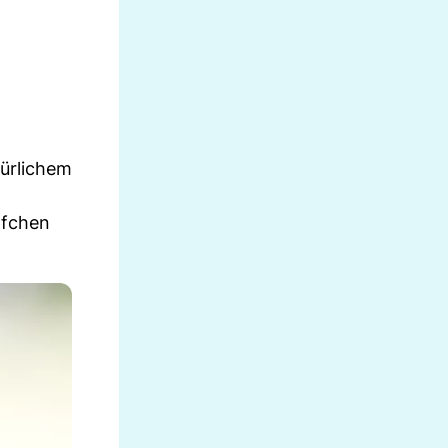
türlichem
pfchen