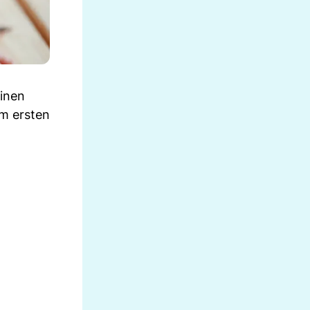
einen
im ersten