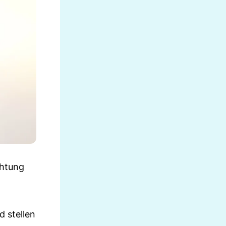
chtung
d stellen