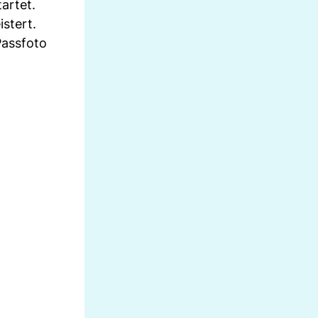
artet.
stert.
Passfoto