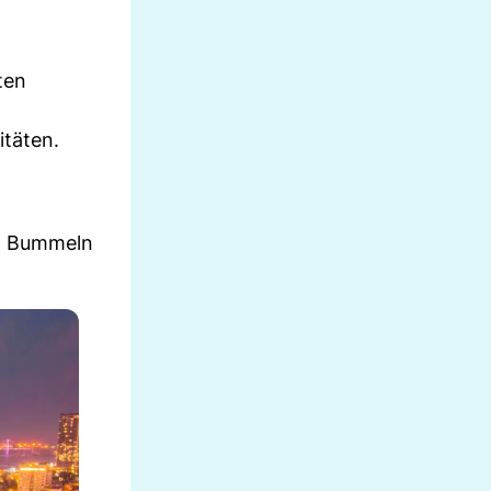
ten
itäten.
um Bummeln