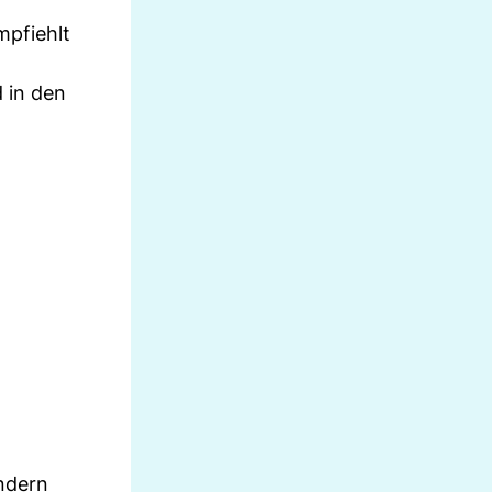
mpfiehlt
 in den
indern