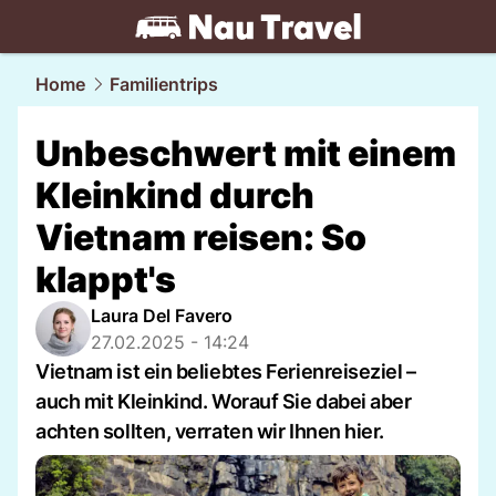
travel.
NAU.ch
Home
Familientrips
Unbeschwert mit einem
Kleinkind durch
Vietnam reisen: So
klappt's
Laura Del Favero
27.02.2025 - 14:24
Vietnam ist ein beliebtes Ferienreiseziel –
auch mit Kleinkind. Worauf Sie dabei aber
achten sollten, verraten wir Ihnen hier.