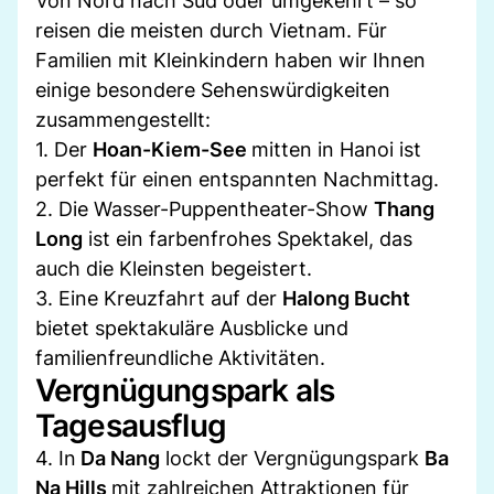
Von Nord nach Süd oder umgekehrt – so
reisen die meisten durch Vietnam. Für
Familien mit Kleinkindern haben wir Ihnen
einige besondere Sehenswürdigkeiten
zusammengestellt:
1. Der
Hoan-Kiem-See
mitten in Hanoi ist
perfekt für einen entspannten Nachmittag.
2. Die Wasser-Puppentheater-Show
Thang
Long
ist ein farbenfrohes Spektakel, das
auch die Kleinsten begeistert.
3. Eine Kreuzfahrt auf der
Halong Bucht
bietet spektakuläre Ausblicke und
familienfreundliche Aktivitäten.
Vergnügungspark als
Tagesausflug
4. In
Da Nang
lockt der Vergnügungspark
Ba
Na Hills
mit zahlreichen Attraktionen für