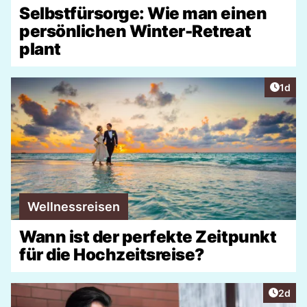
Selbstfürsorge: Wie man einen
persönlichen Winter-Retreat
plant
Artike
1d
Wellnessreisen
Wann ist der perfekte Zeitpunkt
für die Hochzeitsreise?
Artike
2d