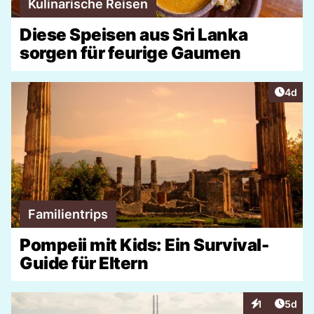
Kulinarische Reisen
Diese Speisen aus Sri Lanka
sorgen für feurige Gaumen
Artike
4d
Familientrips
Pompeii mit Kids: Ein Survival-
Guide für Eltern
Artike
1
5d
Interaktionen