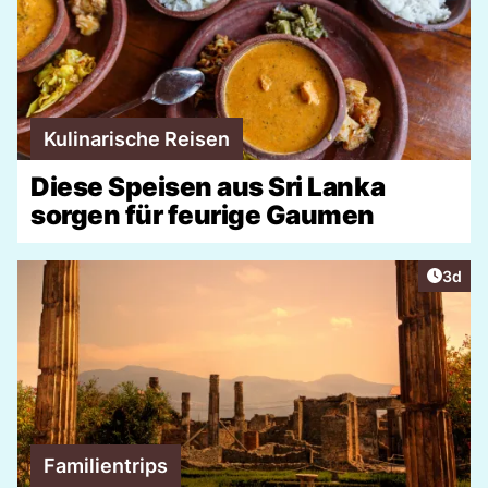
Kulinarische Reisen
Diese Speisen aus Sri Lanka
sorgen für feurige Gaumen
Artike
3d
Familientrips