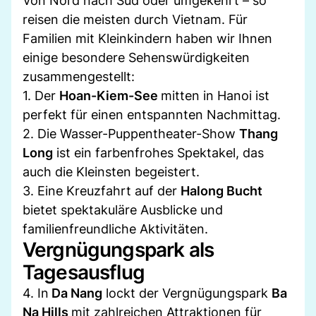
Von Nord nach Süd oder umgekehrt – so
reisen die meisten durch Vietnam. Für
Familien mit Kleinkindern haben wir Ihnen
einige besondere Sehenswürdigkeiten
zusammengestellt:
1. Der
Hoan-Kiem-See
mitten in Hanoi ist
perfekt für einen entspannten Nachmittag.
2. Die Wasser-Puppentheater-Show
Thang
Long
ist ein farbenfrohes Spektakel, das
auch die Kleinsten begeistert.
3. Eine Kreuzfahrt auf der
Halong Bucht
bietet spektakuläre Ausblicke und
familienfreundliche Aktivitäten.
Vergnügungspark als
Tagesausflug
4. In
Da Nang
lockt der Vergnügungspark
Ba
Na Hills
mit zahlreichen Attraktionen für