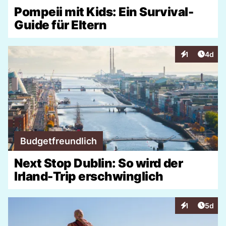
Pompeii mit Kids: Ein Survival-
Guide für Eltern
Artike
1
4d
Interaktionen
Budgetfreundlich
Next Stop Dublin: So wird der
Irland-Trip erschwinglich
Artike
1
5d
Interaktionen