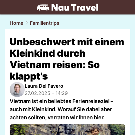
travel.
NAU.ch
Home
Familientrips
Unbeschwert mit einem
Kleinkind durch
Vietnam reisen: So
klappt's
Laura Del Favero
27.02.2025 - 14:29
Vietnam ist ein beliebtes Ferienreiseziel –
auch mit Kleinkind. Worauf Sie dabei aber
achten sollten, verraten wir Ihnen hier.