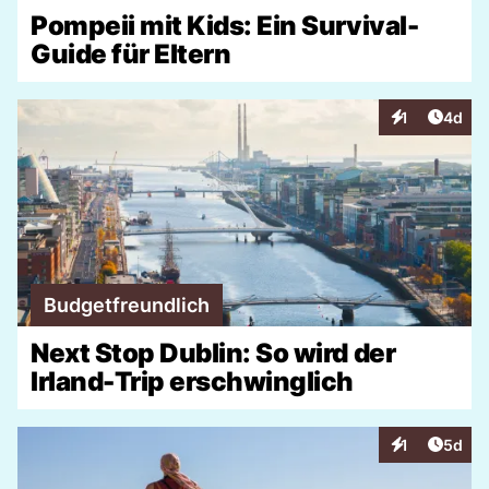
Pompeii mit Kids: Ein Survival-
Guide für Eltern
Artike
1
4d
Interaktionen
Budgetfreundlich
Next Stop Dublin: So wird der
Irland-Trip erschwinglich
Artike
1
5d
Interaktionen