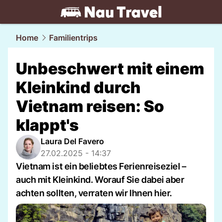
travel.
NAU.ch
Home
Familientrips
Unbeschwert mit einem
Kleinkind durch
Vietnam reisen: So
klappt's
Laura Del Favero
27.02.2025 - 14:37
Vietnam ist ein beliebtes Ferienreiseziel –
auch mit Kleinkind. Worauf Sie dabei aber
achten sollten, verraten wir Ihnen hier.