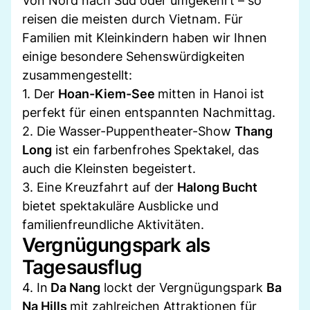
Von Nord nach Süd oder umgekehrt – so
reisen die meisten durch Vietnam. Für
Familien mit Kleinkindern haben wir Ihnen
einige besondere Sehenswürdigkeiten
zusammengestellt:
1. Der
Hoan-Kiem-See
mitten in Hanoi ist
perfekt für einen entspannten Nachmittag.
2. Die Wasser-Puppentheater-Show
Thang
Long
ist ein farbenfrohes Spektakel, das
auch die Kleinsten begeistert.
3. Eine Kreuzfahrt auf der
Halong Bucht
bietet spektakuläre Ausblicke und
familienfreundliche Aktivitäten.
Vergnügungspark als
Tagesausflug
4. In
Da Nang
lockt der Vergnügungspark
Ba
Na Hills
mit zahlreichen Attraktionen für