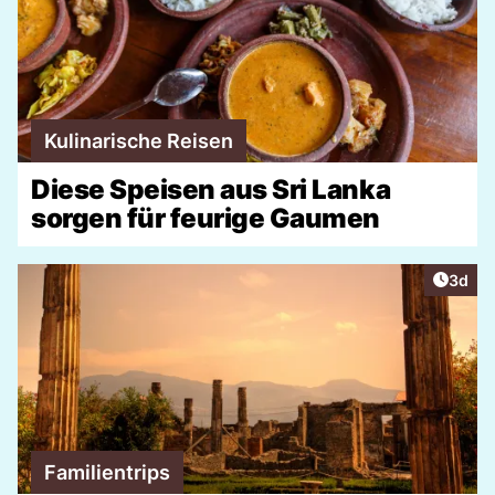
Kulinarische Reisen
Diese Speisen aus Sri Lanka
sorgen für feurige Gaumen
Artike
3d
Familientrips