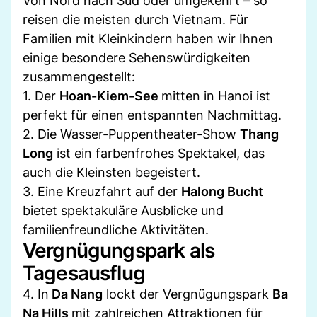
Von Nord nach Süd oder umgekehrt – so
reisen die meisten durch Vietnam. Für
Familien mit Kleinkindern haben wir Ihnen
einige besondere Sehenswürdigkeiten
zusammengestellt:
1. Der
Hoan-Kiem-See
mitten in Hanoi ist
perfekt für einen entspannten Nachmittag.
2. Die Wasser-Puppentheater-Show
Thang
Long
ist ein farbenfrohes Spektakel, das
auch die Kleinsten begeistert.
3. Eine Kreuzfahrt auf der
Halong Bucht
bietet spektakuläre Ausblicke und
familienfreundliche Aktivitäten.
Vergnügungspark als
Tagesausflug
4. In
Da Nang
lockt der Vergnügungspark
Ba
Na Hills
mit zahlreichen Attraktionen für