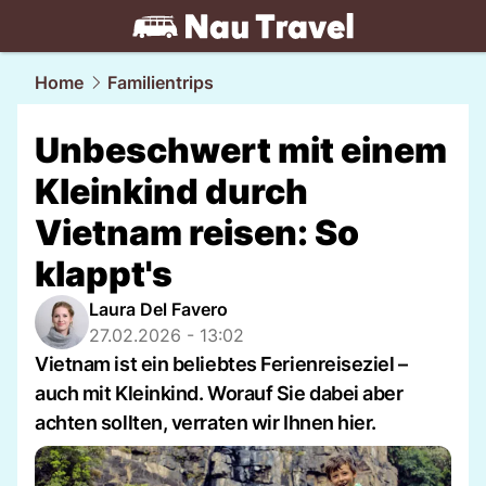
travel.
NAU.ch
Home
Familientrips
Unbeschwert mit einem
Kleinkind durch
Vietnam reisen: So
klappt's
Laura Del Favero
27.02.2026 - 13:02
Vietnam ist ein beliebtes Ferienreiseziel –
auch mit Kleinkind. Worauf Sie dabei aber
achten sollten, verraten wir Ihnen hier.