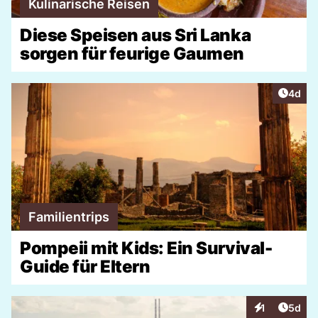
Kulinarische Reisen
Diese Speisen aus Sri Lanka
sorgen für feurige Gaumen
Artike
4d
Familientrips
Pompeii mit Kids: Ein Survival-
Guide für Eltern
Artike
1
5d
Interaktionen