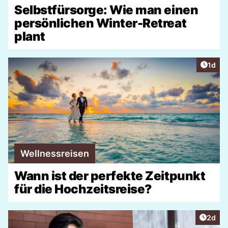
Selbstfürsorge: Wie man einen
persönlichen Winter-Retreat
plant
Artike
1d
Wellnessreisen
Wann ist der perfekte Zeitpunkt
für die Hochzeitsreise?
Artike
2d