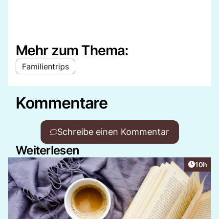
Mehr zum Thema:
Familientrips
Kommentare
Schreibe einen Kommentar
Weiterlesen
Artikel
10h