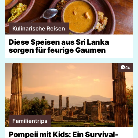
Kulinarische Reisen
Diese Speisen aus Sri Lanka
sorgen für feurige Gaumen
Artike
4d
Familientrips
Pompeii mit Kids: Ein Survival-