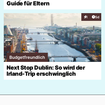
Guide für Eltern
Artike
1
5d
Interaktionen
Budgetfreundlich
Next Stop Dublin: So wird der
Irland-Trip erschwinglich
Footer