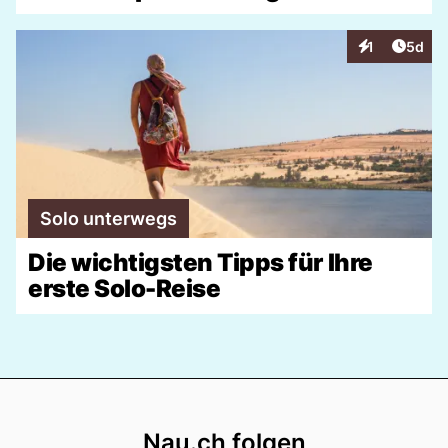
Artike
1
5d
Interaktionen
Solo unterwegs
Die wichtigsten Tipps für Ihre
erste Solo-Reise
Footer
Nau.ch folgen