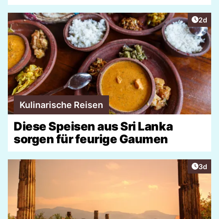
Artike
2d
Kulinarische Reisen
Diese Speisen aus Sri Lanka
sorgen für feurige Gaumen
Artike
3d