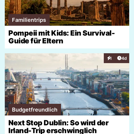
Familientrips
Pompeii mit Kids: Ein Survival-
Guide für Eltern
Artike
1
4d
Interaktionen
Budgetfreundlich
Next Stop Dublin: So wird der
Irland-Trip erschwinglich