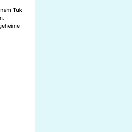
einem
Tuk
n.
 geheime