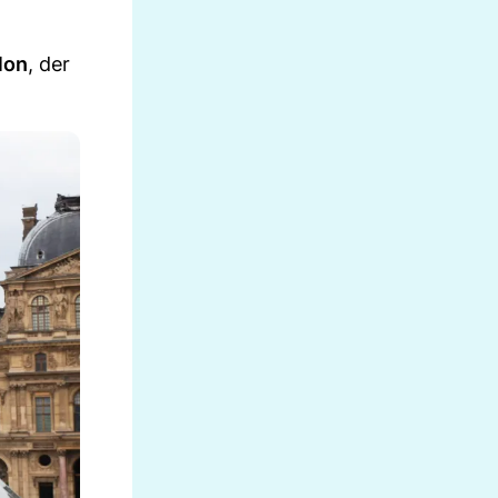
lon
, der