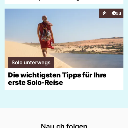
Artike
1
5d
Interaktionen
Solo unterwegs
Die wichtigsten Tipps für Ihre
erste Solo-Reise
Footer
Nau.ch folgen