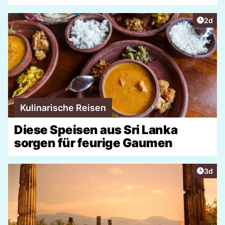
Artike
2d
Kulinarische Reisen
Diese Speisen aus Sri Lanka
sorgen für feurige Gaumen
Artike
3d