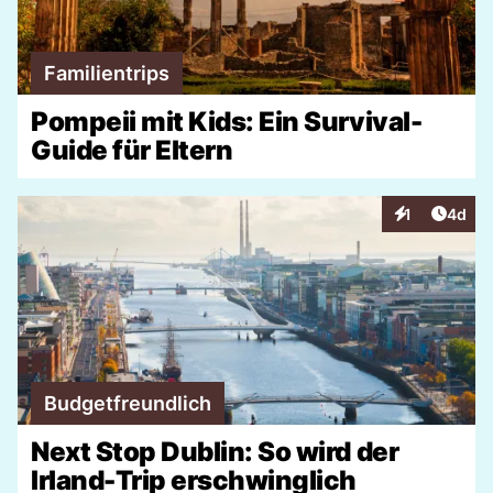
Familientrips
Pompeii mit Kids: Ein Survival-
Guide für Eltern
Artike
1
4d
Interaktionen
Budgetfreundlich
Next Stop Dublin: So wird der
Irland-Trip erschwinglich