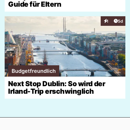
Guide für Eltern
Artike
1
5d
Interaktionen
Budgetfreundlich
Next Stop Dublin: So wird der
Irland-Trip erschwinglich
Footer