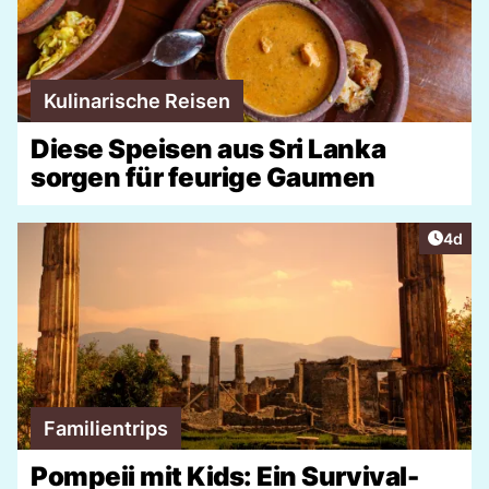
Kulinarische Reisen
Diese Speisen aus Sri Lanka
sorgen für feurige Gaumen
Artike
4d
Familientrips
Pompeii mit Kids: Ein Survival-