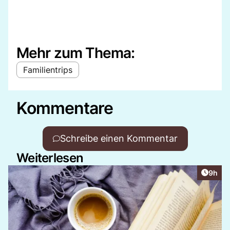
Mehr zum Thema:
Familientrips
Kommentare
Schreibe einen Kommentar
Weiterlesen
Artike
9h