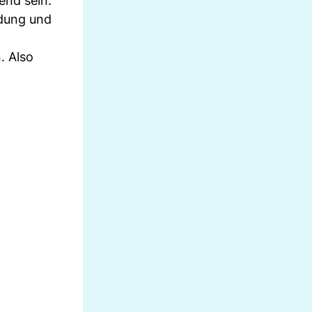
end sein.
ldung und
. Also