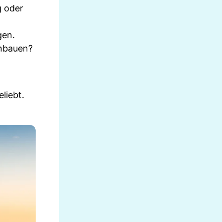
g oder
gen.
inbauen?
liebt.