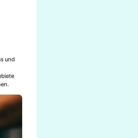
ss und
ebiete
nen.