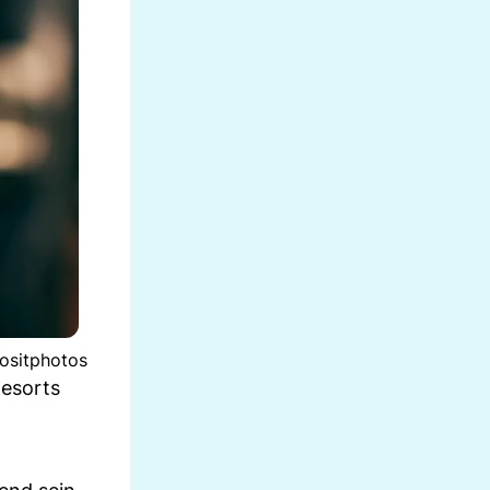
positphotos
Resorts