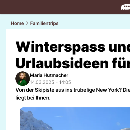
travel.
NAU
Home
Familientrips
Winterspass un
Urlaubsideen fü
Maria Hutmacher
14.03.2025 - 14:05
Von der Skipiste aus ins trubelige New York? D
liegt bei Ihnen.