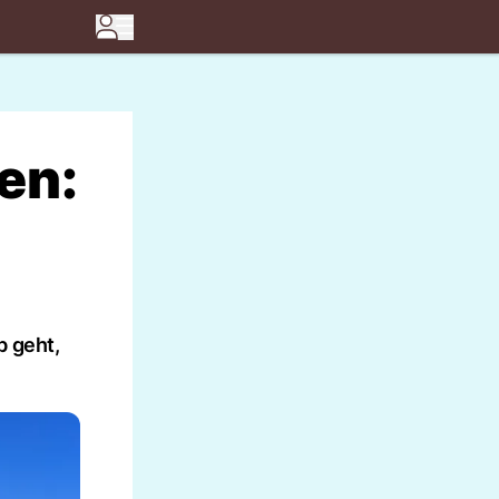
en:
b geht,