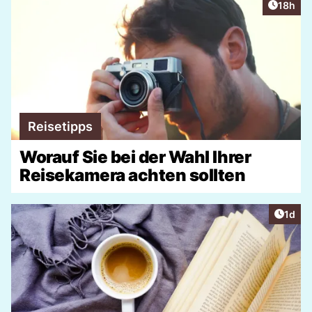
Artikel
18h
Reisetipps
Worauf Sie bei der Wahl Ihrer
Reisekamera achten sollten
Artike
1d