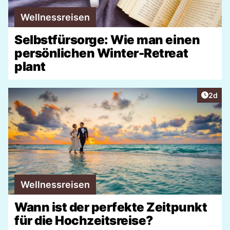
Wellnessreisen
Selbstfürsorge: Wie man einen
persönlichen Winter-Retreat
plant
Artike
2d
Wellnessreisen
Wann ist der perfekte Zeitpunkt
für die Hochzeitsreise?