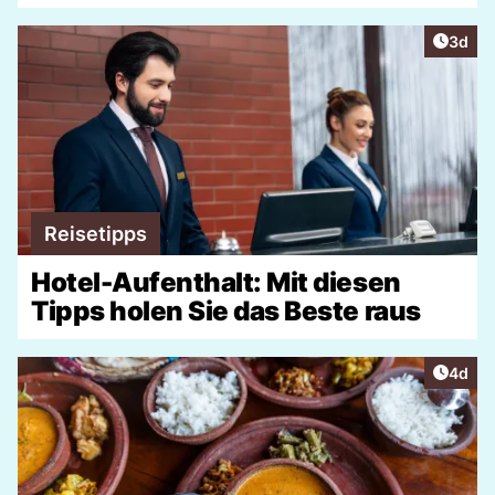
Artike
3d
Reisetipps
Hotel-Aufenthalt: Mit diesen
Tipps holen Sie das Beste raus
Artike
4d