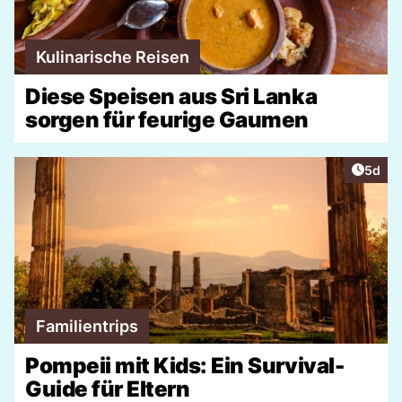
Kulinarische Reisen
Diese Speisen aus Sri Lanka
sorgen für feurige Gaumen
Artike
5d
Familientrips
Pompeii mit Kids: Ein Survival-
Guide für Eltern