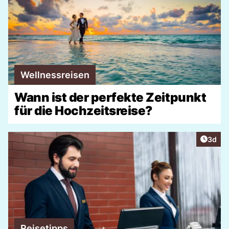
Wellnessreisen
Wann ist der perfekte Zeitpunkt
für die Hochzeitsreise?
Artike
3d
Reisetipps