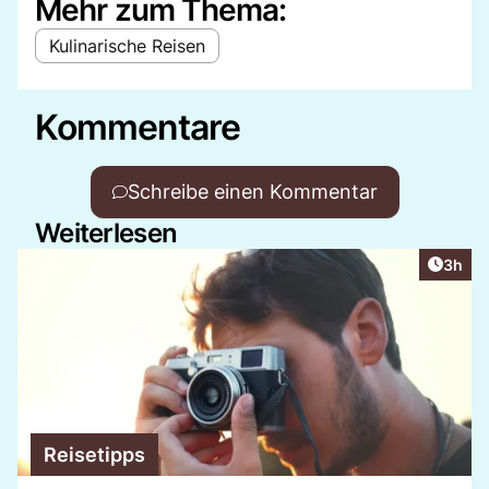
Mehr zum Thema:
Kulinarische Reisen
Kommentare
Schreibe einen Kommentar
Weiterlesen
Artike
3h
Reisetipps