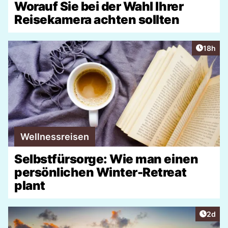
Worauf Sie bei der Wahl Ihrer
Reisekamera achten sollten
Artikel
18h
Wellnessreisen
Selbstfürsorge: Wie man einen
persönlichen Winter-Retreat
plant
Artike
2d