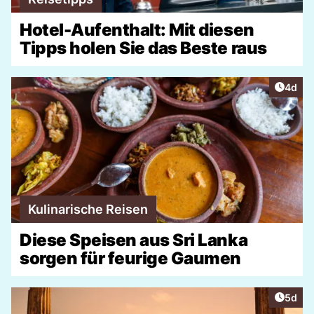
Hotel-Aufenthalt: Mit diesen
Tipps holen Sie das Beste raus
Artike
4d
Kulinarische Reisen
Diese Speisen aus Sri Lanka
sorgen für feurige Gaumen
Artike
5d