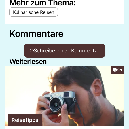
Mehr zum Thema:
Kulinarische Reisen
Kommentare
Schreibe einen Kommentar
Weiterlesen
Artike
9h
Reisetipps