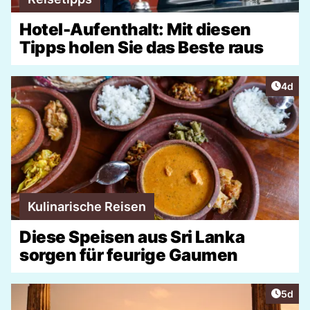
Hotel-Aufenthalt: Mit diesen
Tipps holen Sie das Beste raus
Artike
4d
Kulinarische Reisen
Diese Speisen aus Sri Lanka
sorgen für feurige Gaumen
Artike
5d