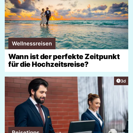
Wellnessreisen
Wann ist der perfekte Zeitpunkt
für die Hochzeitsreise?
Artike
3d
Reisetipps