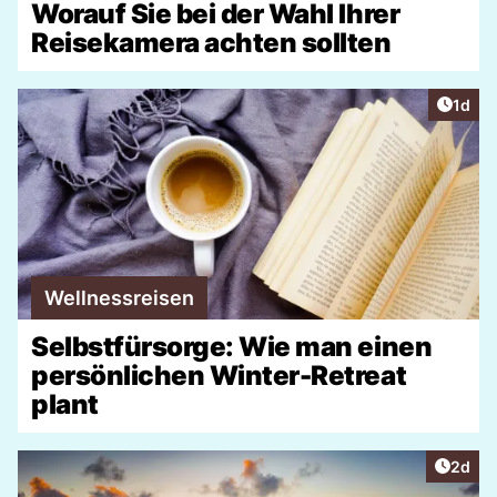
Worauf Sie bei der Wahl Ihrer
Reisekamera achten sollten
Artike
1d
Wellnessreisen
Selbstfürsorge: Wie man einen
persönlichen Winter-Retreat
plant
Artike
2d