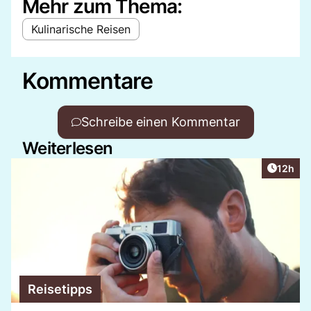
Mehr zum Thema:
Kulinarische Reisen
Kommentare
Schreibe einen Kommentar
Weiterlesen
Artikel
12h
Reisetipps