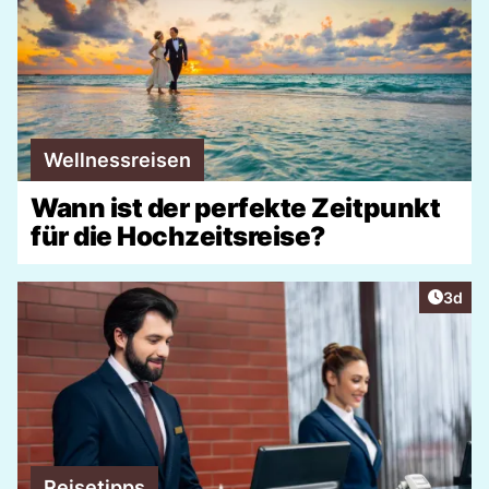
Wellnessreisen
Wann ist der perfekte Zeitpunkt
für die Hochzeitsreise?
Artike
3d
Reisetipps