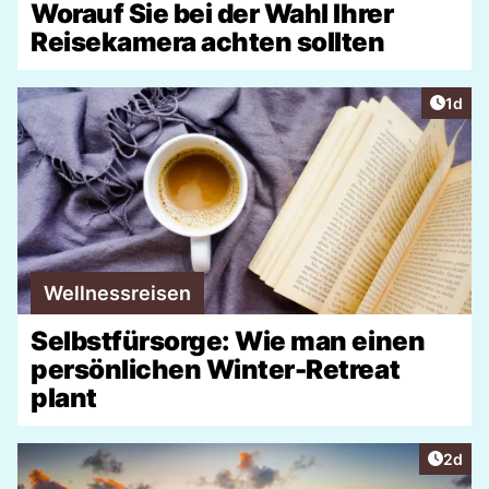
Worauf Sie bei der Wahl Ihrer
Reisekamera achten sollten
Artike
1d
Wellnessreisen
Selbstfürsorge: Wie man einen
persönlichen Winter-Retreat
plant
Artike
2d