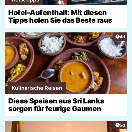
Hotel-Aufenthalt: Mit diesen
Tipps holen Sie das Beste raus
Artike
4d
Kulinarische Reisen
Diese Speisen aus Sri Lanka
sorgen für feurige Gaumen
Artike
5d