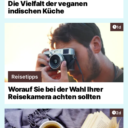
Die Vielfalt der veganen
indischen Küche
Artike
1d
Reisetipps
Worauf Sie bei der Wahl Ihrer
Reisekamera achten sollten
Artike
2d