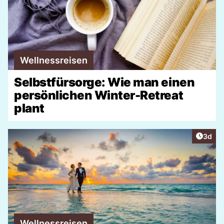
Wellnessreisen
Selbstfürsorge: Wie man einen
persönlichen Winter-Retreat
plant
Artike
3d
Wellnessreisen