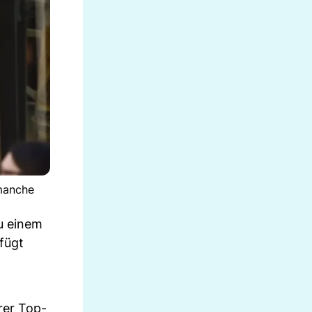
 manche
zu einem
fügt
rer Top-