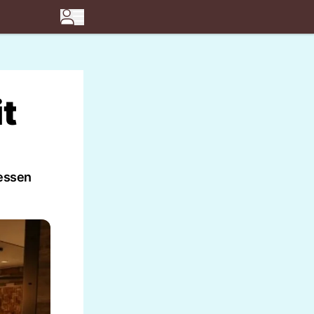
t
 essen