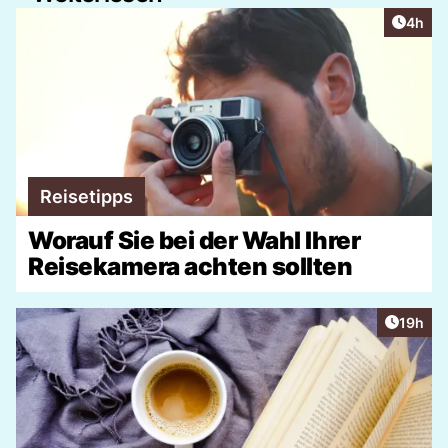
Artike
4h
Reisetipps
Worauf Sie bei der Wahl Ihrer
Reisekamera achten sollten
Artikel
19h