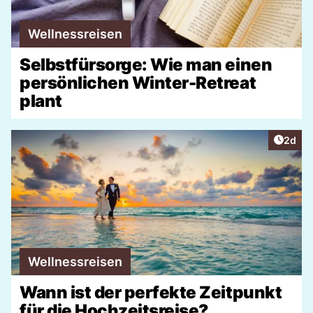
Wellnessreisen
Selbstfürsorge: Wie man einen
persönlichen Winter-Retreat
plant
Artike
2d
Wellnessreisen
Wann ist der perfekte Zeitpunkt
für die Hochzeitsreise?