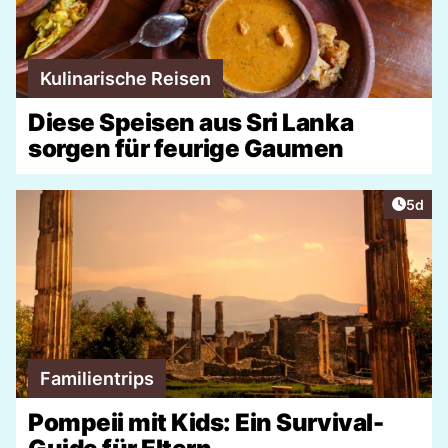
Kulinarische Reisen
Diese Speisen aus Sri Lanka
sorgen für feurige Gaumen
Artike
5d
Familientrips
Pompeii mit Kids: Ein Survival-