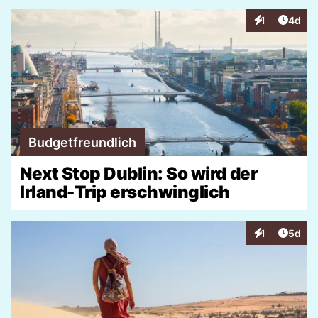
Artike
1
4d
Interaktionen
Budgetfreundlich
Next Stop Dublin: So wird der
Irland-Trip erschwinglich
Artike
1
5d
Interaktionen