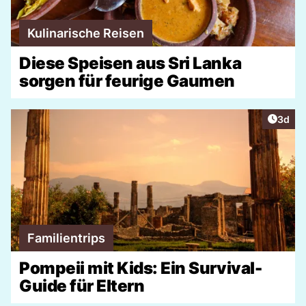
Kulinarische Reisen
Diese Speisen aus Sri Lanka
sorgen für feurige Gaumen
Artike
3d
Familientrips
Pompeii mit Kids: Ein Survival-
Guide für Eltern