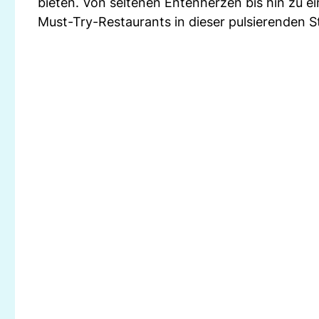
bieten. Von seltenen Entenherzen bis hin zu e
Must-Try-Restaurants in dieser pulsierenden S