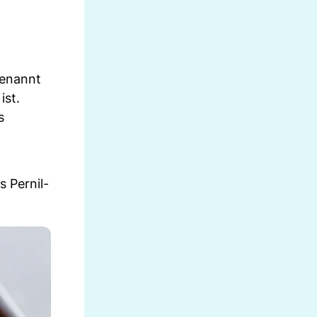
benannt
ist.
s
 Pernil-