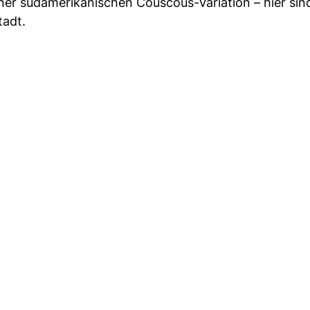
iner südamerikanischen Couscous-Variation – hier sin
tadt.