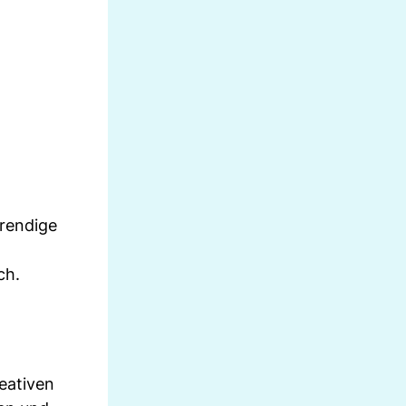
trendige
ch.
eativen