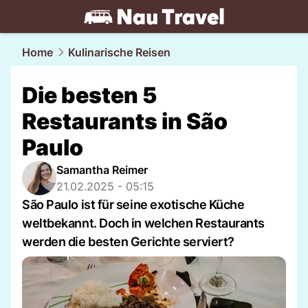
travel.
NAU.ch
Home
Kulinarische Reisen
Die besten 5
Restaurants in São
Paulo
Samantha Reimer
21.02.2025 - 05:15
São Paulo ist für seine exotische Küche
weltbekannt. Doch in welchen Restaurants
werden die besten Gerichte serviert?