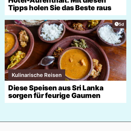
Hotel-Aufenthalt: Mit diesen
Tipps holen Sie das Beste raus
Artike
5d
Kulinarische Reisen
Diese Speisen aus Sri Lanka
sorgen für feurige Gaumen
Footer