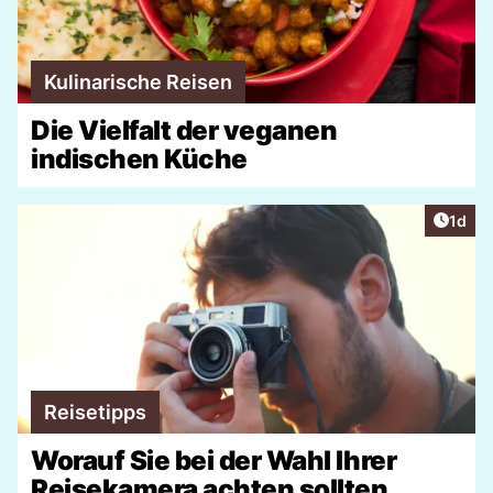
Kulinarische Reisen
Die Vielfalt der veganen
indischen Küche
Artike
1d
Reisetipps
Worauf Sie bei der Wahl Ihrer
Reisekamera achten sollten