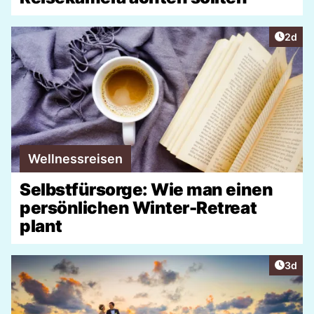
Artike
2d
Wellnessreisen
Selbstfürsorge: Wie man einen
persönlichen Winter-Retreat
plant
Artike
3d