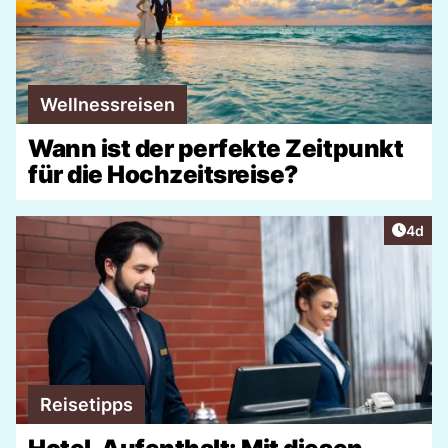
Wellnessreisen
Wann ist der perfekte Zeitpunkt
für die Hochzeitsreise?
Artike
4d
Reisetipps