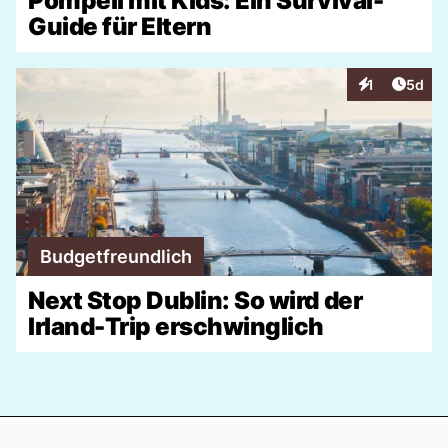
Pompeii mit Kids: Ein Survival-
Guide für Eltern
Artike
1
5d
Interaktionen
Budgetfreundlich
Next Stop Dublin: So wird der
Irland-Trip erschwinglich
Footer