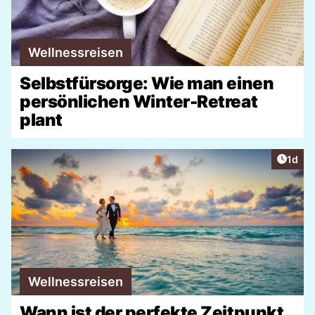
Wellnessreisen
Selbstfürsorge: Wie man einen
persönlichen Winter-Retreat
plant
Artike
1d
Wellnessreisen
Wann ist der perfekte Zeitpunkt