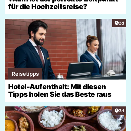
für die Hochzeitsreise?
Artike
2d
Reisetipps
Hotel-Aufenthalt: Mit diesen
Tipps holen Sie das Beste raus
Artike
3d