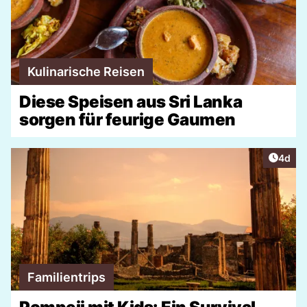
Kulinarische Reisen
Diese Speisen aus Sri Lanka
sorgen für feurige Gaumen
Artike
4d
Familientrips