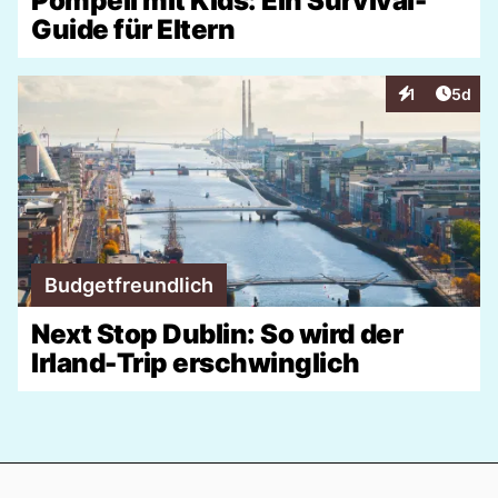
Pompeii mit Kids: Ein Survival-
Guide für Eltern
Artike
1
5d
Interaktionen
Budgetfreundlich
Next Stop Dublin: So wird der
Irland-Trip erschwinglich
Footer