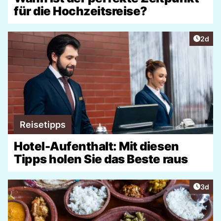
für die Hochzeitsreise?
Artike
2d
Reisetipps
Hotel-Aufenthalt: Mit diesen
Tipps holen Sie das Beste raus
Artike
3d