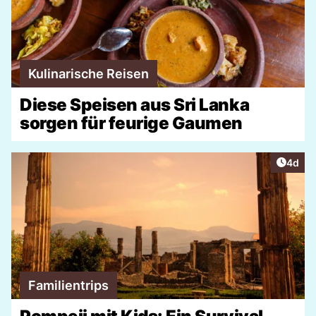
Kulinarische Reisen
Diese Speisen aus Sri Lanka
sorgen für feurige Gaumen
Artike
4d
Familientrips