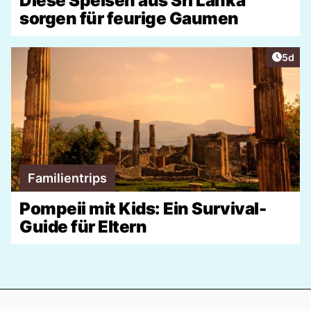
Diese Speisen aus Sri Lanka
sorgen für feurige Gaumen
Artike
5d
Familientrips
Pompeii mit Kids: Ein Survival-
Guide für Eltern
Footer