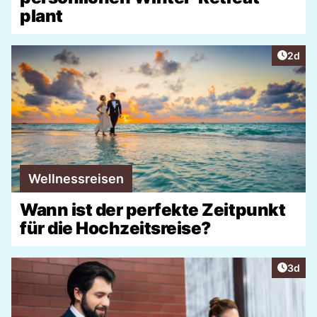
plant
Artike
2d
Wellnessreisen
Wann ist der perfekte Zeitpunkt
für die Hochzeitsreise?
Artike
3d