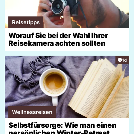
Reisetipps
Worauf Sie bei der Wahl Ihrer
Reisekamera achten sollten
Artike
1d
Wellnessreisen
Selbstfürsorge: Wie man einen
persönlichen Winter-Retreat