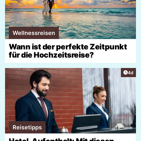
Wellnessreisen
Wann ist der perfekte Zeitpunkt
für die Hochzeitsreise?
Artike
4d
Reisetipps