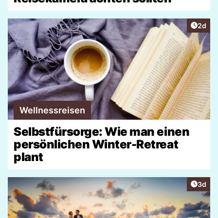
Artike
2d
Wellnessreisen
Selbstfürsorge: Wie man einen
persönlichen Winter-Retreat
plant
Artike
3d