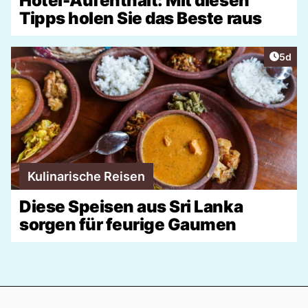
Hotel-Aufenthalt: Mit diesen
Tipps holen Sie das Beste raus
Artike
5d
Kulinarische Reisen
Diese Speisen aus Sri Lanka
sorgen für feurige Gaumen
Footer