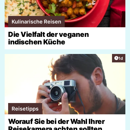
Kulinarische Reisen
Die Vielfalt der veganen
indischen Küche
Artike
1d
Reisetipps
Worauf Sie bei der Wahl Ihrer
Reisekamera achten sollten