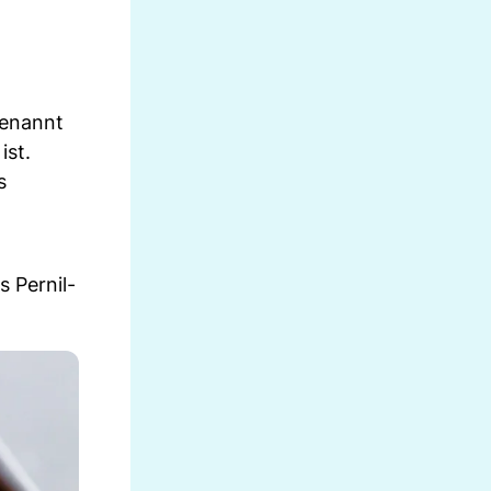
benannt
ist.
s
 Pernil-