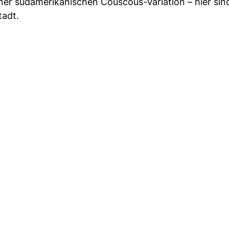
iner südamerikanischen Couscous-Variation – hier sin
tadt.