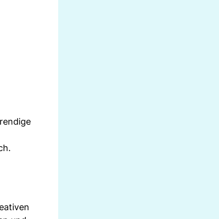
trendige
ch.
eativen