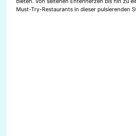
bieten. Von seltenen Entenherzen bis hin zu e
Must-Try-Restaurants in dieser pulsierenden S