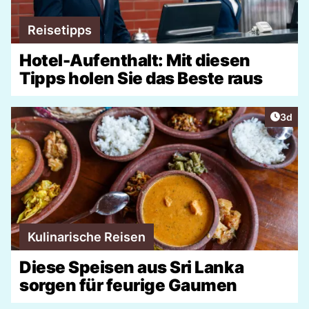
Reisetipps
Hotel-Aufenthalt: Mit diesen
Tipps holen Sie das Beste raus
Artike
3d
Kulinarische Reisen
Diese Speisen aus Sri Lanka
sorgen für feurige Gaumen