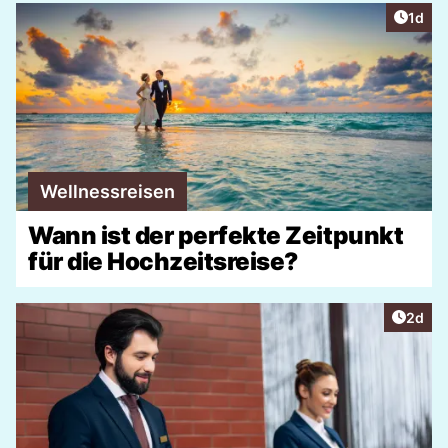
Artike
1d
Wellnessreisen
Wann ist der perfekte Zeitpunkt
für die Hochzeitsreise?
Artike
2d