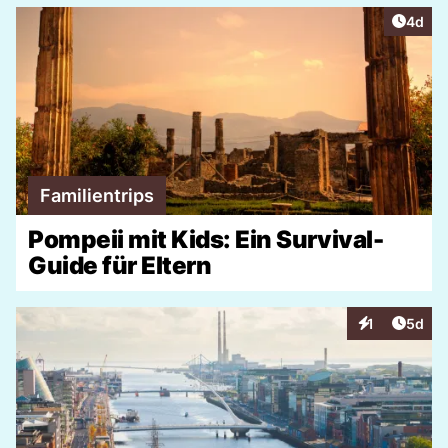
Artike
4d
Familientrips
Pompeii mit Kids: Ein Survival-
Guide für Eltern
Artike
1
5d
Interaktionen