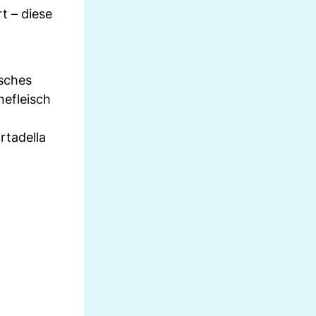
t – diese
isches
nefleisch
rtadella