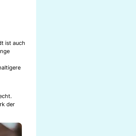
t ist auch
enge
altigere
echt.
rk der