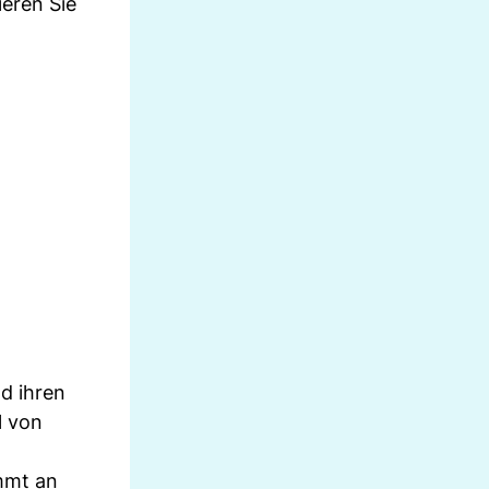
eren Sie
nd ihren
l von
mmt an