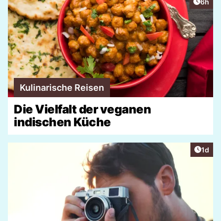
Artike
6h
Kulinarische Reisen
Die Vielfalt der veganen
indischen Küche
Artike
1d