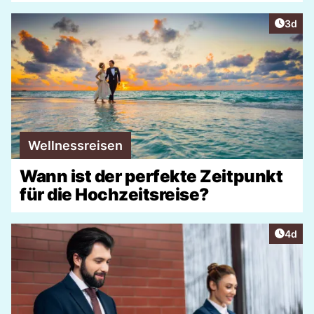
Artike
3d
Wellnessreisen
Wann ist der perfekte Zeitpunkt
für die Hochzeitsreise?
Artike
4d