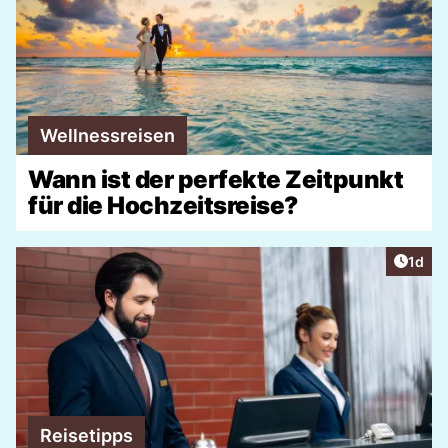
Wellnessreisen
Wann ist der perfekte Zeitpunkt
für die Hochzeitsreise?
Artike
1d
Reisetipps