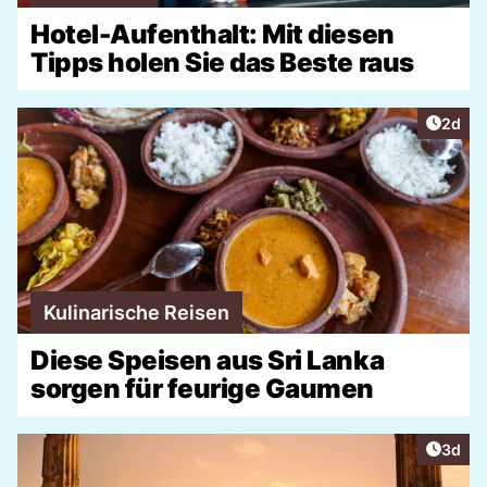
Hotel-Aufenthalt: Mit diesen
Tipps holen Sie das Beste raus
Artike
2d
Kulinarische Reisen
Diese Speisen aus Sri Lanka
sorgen für feurige Gaumen
Artike
3d