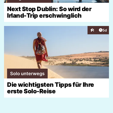
Next Stop Dublin: So wird der
Irland-Trip erschwinglich
Artike
1
5d
Interaktionen
Solo unterwegs
Die wichtigsten Tipps für Ihre
erste Solo-Reise