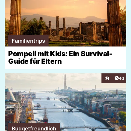
Familientrips
Pompeii mit Kids: Ein Survival-
Guide für Eltern
Artike
1
4d
Interaktionen
Budgetfreundlich