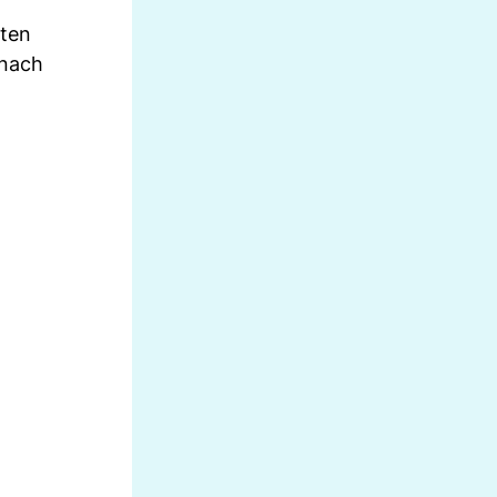
iten
 nach