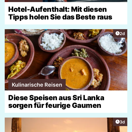
Hotel-Aufenthalt: Mit diesen
Tipps holen Sie das Beste raus
Artike
2d
Kulinarische Reisen
Diese Speisen aus Sri Lanka
sorgen für feurige Gaumen
Artike
3d