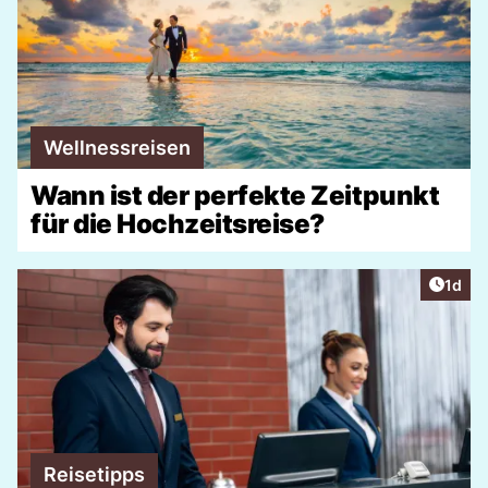
Wellnessreisen
Wann ist der perfekte Zeitpunkt
für die Hochzeitsreise?
Artike
1d
Reisetipps