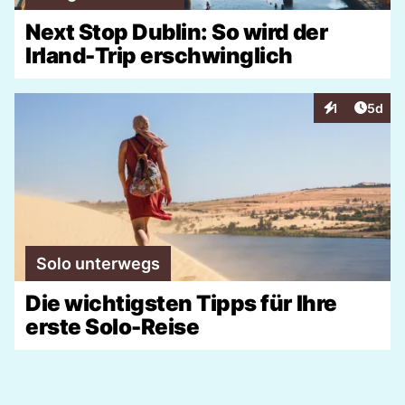
Next Stop Dublin: So wird der
Irland-Trip erschwinglich
Artike
1
5d
Interaktionen
Solo unterwegs
Die wichtigsten Tipps für Ihre
erste Solo-Reise