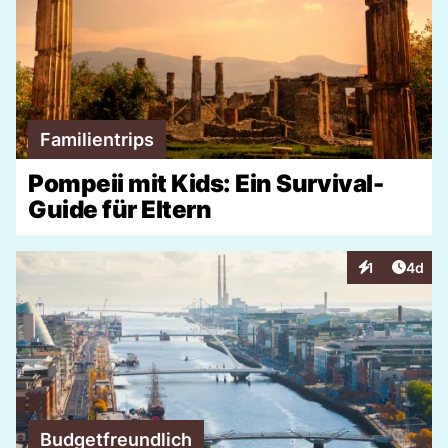
Familientrips
Pompeii mit Kids: Ein Survival-
Guide für Eltern
Artike
1
4d
Interaktionen
Budgetfreundlich