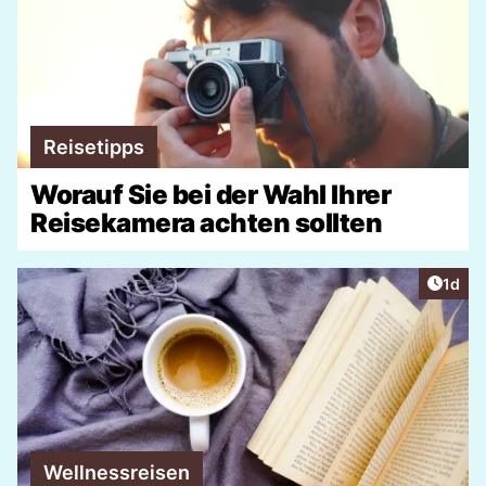
Reisetipps
Worauf Sie bei der Wahl Ihrer
Reisekamera achten sollten
Artike
1d
Wellnessreisen