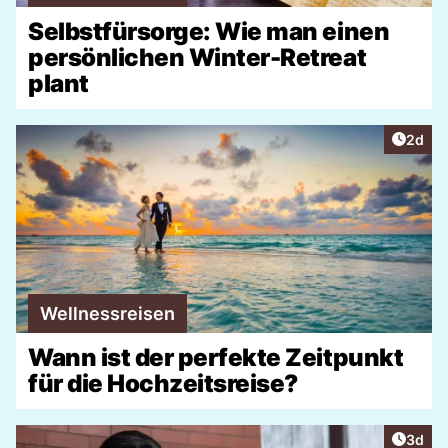
Selbstfürsorge: Wie man einen
persönlichen Winter-Retreat
plant
Artike
2d
Wellnessreisen
Wann ist der perfekte Zeitpunkt
für die Hochzeitsreise?
Artike
3d