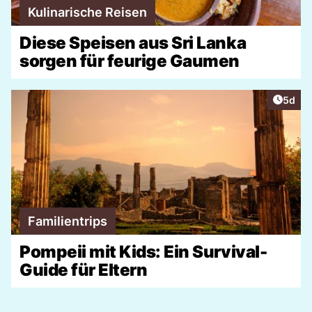
Kulinarische Reisen
Diese Speisen aus Sri Lanka
sorgen für feurige Gaumen
Artike
5d
Familientrips
Pompeii mit Kids: Ein Survival-
Guide für Eltern