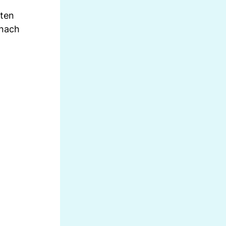
iten
 nach