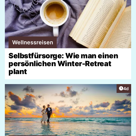
Wellnessreisen
Selbstfürsorge: Wie man einen
persönlichen Winter-Retreat
plant
Artike
4d