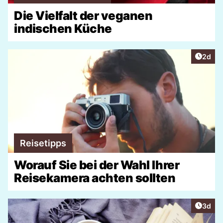
Die Vielfalt der veganen
indischen Küche
Artike
2d
Reisetipps
Worauf Sie bei der Wahl Ihrer
Reisekamera achten sollten
Artike
3d