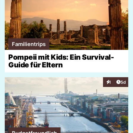
Familientrips
Pompeii mit Kids: Ein Survival-
Guide für Eltern
Artike
1
5d
Interaktionen