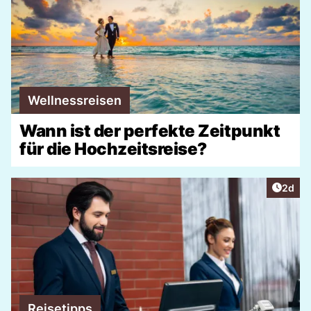
Wellnessreisen
Wann ist der perfekte Zeitpunkt
für die Hochzeitsreise?
Artike
2d
Reisetipps