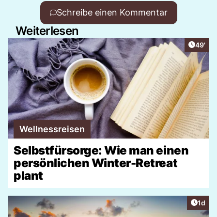
Schreibe einen Kommentar
Weiterlesen
Artikel
49'
Wellnessreisen
Selbstfürsorge: Wie man einen
persönlichen Winter-Retreat
plant
Artike
1d