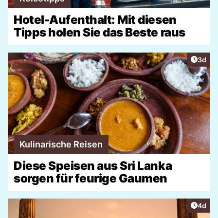
Hotel-Aufenthalt: Mit diesen
Tipps holen Sie das Beste raus
Artike
3d
Kulinarische Reisen
Diese Speisen aus Sri Lanka
sorgen für feurige Gaumen
Artike
4d